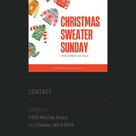
CONTACT
ADDRESS
3930 McClay Road
St. Charles, MO 63304