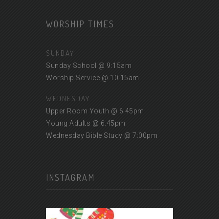
WORSHIP TIMES
SUNDAY
Sunday School @ 9:15am
Worship Service @ 10:15am
WEDNESDAY
Upper Room Youth @ 6:45pm
Young Adults @ 6:45pm
Wednesday Bible Study @ 7:00pm
INSTAGRAM